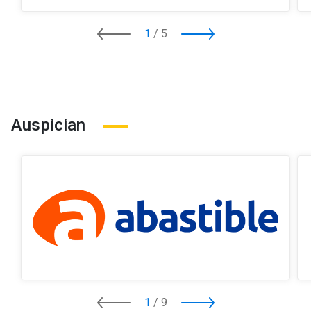
1
/
5
Auspician
1
/
9