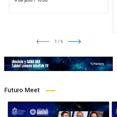
8 de julio / 10:00
1
/
6
Futuro Meet