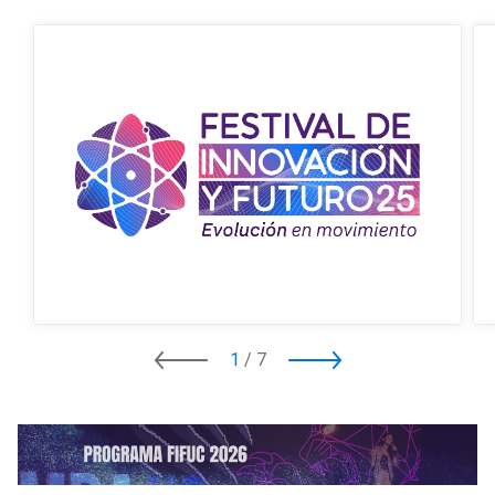
1
/
7