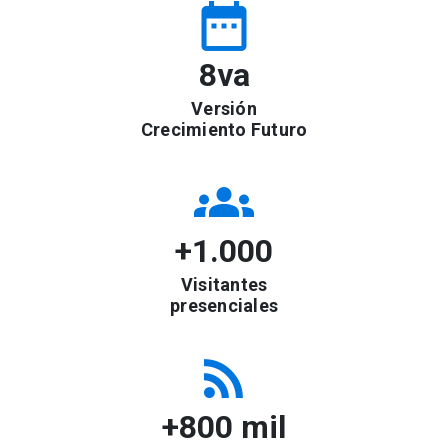
date_range
8va
Versión
Crecimiento Futuro
groups
+1.000
Visitantes
presenciales
rss_feed
+800 mil