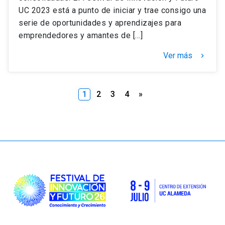
UC 2023 está a punto de iniciar y trae consigo una
serie de oportunidades y aprendizajes para
emprendedores y amantes de […]
Ver más
keyboard_arrow_right
Paginación
1
2
3
4
»
de
entradas